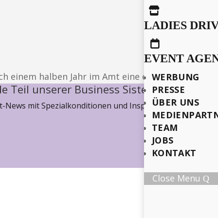

LADIES DRI

EVENT AGE
ch einem halben Jahr im Amt eine erste Bilanz.
WERBUNG
e Teil unserer Business Sisterhood
PRESSE
ÜBER UNS
-News mit Spezialkonditionen und Inspiration, wie wir ge
MEDIENPART
TEAM
JOBS
KONTAKT
Close Menu