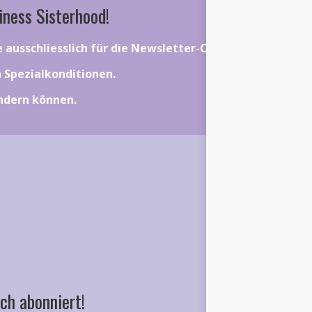
iness Sisterhood!
ie ausschliesslich für die Newsletter-Community gelten.
on Spezialkonditionen.
ändern können.
ch abonniert!