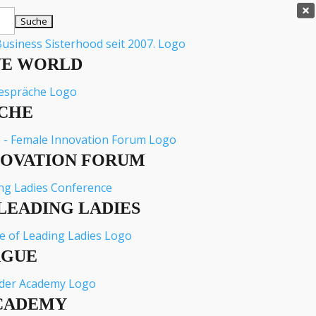

VE WORLD
CHE
NOVATION FORUM
LEADING LADIES
AGUE
CADEMY