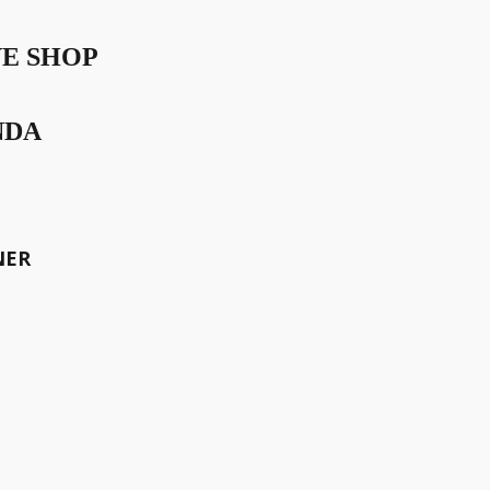
VE SHOP
NDA
meinsam die Welt bewegen.
NER