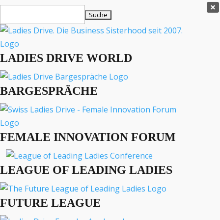
Ladies Drive Shop

Suchen
×
nach:
Es befinden sich keine Produkte im Warenkorb.

LADIES DRIVE WORLD
MENÜ
BARGESPRÄCHE
Interviews
Business
Lifestyle
FEMALE INNOVATION FORUM
Events
Travel
Podcast
LEAGUE OF LEADING LADIES
English
FUTURE LEAGUE
LADIES DRIVE ARCHIV
Arbeitsmarkt