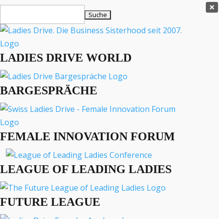
Ladies Drive Shop

Suchen
×
nach:
Es befinden sich keine Produkte im Warenkorb.

LADIES DRIVE WORLD
MENÜ
BARGESPRÄCHE
Interviews
Business
Lifestyle
FEMALE INNOVATION FORUM
Events
Travel
Podcast
LEAGUE OF LEADING LADIES
English
FUTURE LEAGUE
«
»
LADIES DRIVE ARCHIV