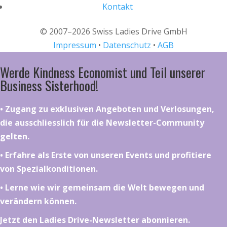
Kontakt
© 2007–2026 Swiss Ladies Drive GmbH
Impressum
•
Datenschutz
•
AGB
Werde Kindness Economist und Teil unserer
Business Sisterhood!
•⁠ ⁠⁠Zugang zu exklusiven Angeboten und Verlosungen,
die ausschliesslich für die Newsletter-Community
gelten.
•⁠ ⁠⁠Erfahre als Erste von unseren Events und profitiere
von Spezialkonditionen.
•⁠ ⁠⁠Lerne wie wir gemeinsam die Welt bewegen und
verändern können.
Jetzt den Ladies Drive-Newsletter abonnieren.