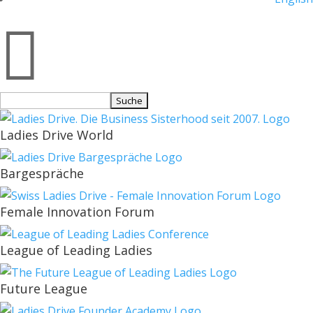

Suchen
nach:
Ladies Drive World
Bargespräche
Female Innovation Forum
League of Leading Ladies
Future League