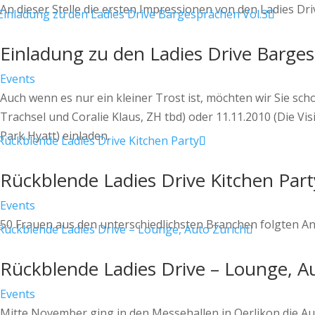
An dieser Stelle die ersten Impressionen von den Ladies Dr
Einladung zu den Ladies Drive Barge
Events
Auch wenn es nur ein kleiner Trost ist, möchten wir Sie sch
Trachsel und Coralie Klaus, ZH tbd) oder 11.11.2010 (Die Vis
Park Hyatt) einladen.
Rückblende Ladies Drive Kitchen Part
Events
50 Frauen aus den unterschiedlichsten Branchen folgten An
Rückblende Ladies Drive – Lounge, A
Events
Mitte November ging in den Messehallen in Oerlikon die A