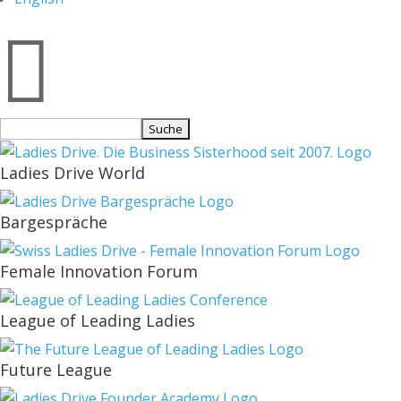

Suchen
nach:
Ladies Drive World
Bargespräche
Female Innovation Forum
League of Leading Ladies
Future League