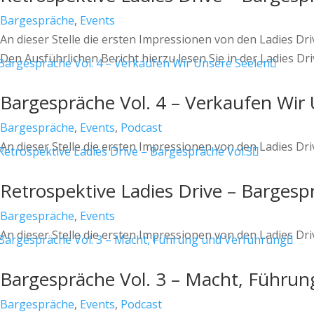
Bargespräche
,
Events
An dieser Stelle die ersten Impressionen von den Ladies D
Den Ausführlichen Bericht hierzu lesen Sie in der Ladies D
Bargespräche Vol. 4 – Verkaufen Wir
Bargespräche
,
Events
,
Podcast
An dieser Stelle die ersten Impressionen von den Ladies D
Retrospektive Ladies Drive – Bargesp
Bargespräche
,
Events
An dieser Stelle die ersten Impressionen von den Ladies Dr
Bargespräche Vol. 3 – Macht, Führu
Bargespräche
,
Events
,
Podcast