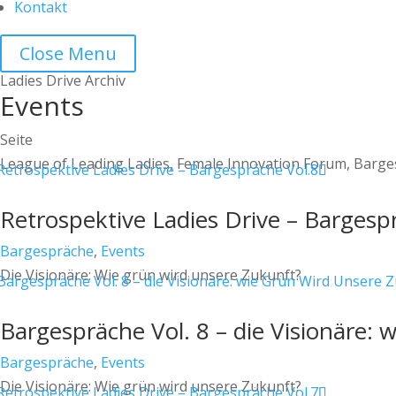
Kontakt
Close Menu
Ladies Drive Archiv
Events
Seite
League of Leading Ladies, Female Innovation Forum, Barg
Retrospektive Ladies Drive – Bargesp
Bargespräche
,
Events
Die Visionäre: Wie grün wird unsere Zukunft?
Bargespräche Vol. 8 – die Visionäre:
Bargespräche
,
Events
Die Visionäre: Wie grün wird unsere Zukunft?