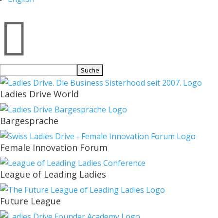

Suchen
nach:
Ladies Drive World
Bargespräche
Female Innovation Forum
League of Leading Ladies
Future League