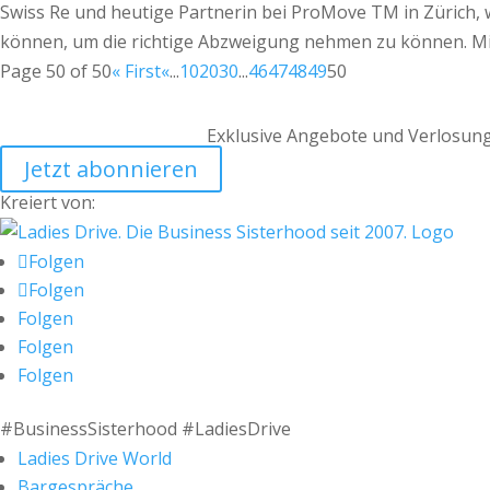
Swiss Re und heutige Partnerin bei ProMove TM in Zürich, 
können, um die richtige Abzweigung nehmen zu können. Mit i
Page 50 of 50
« First
«
...
10
20
30
...
46
47
48
49
50
Exklusive Angebote und Verlosung
Jetzt abonnieren
Kreiert von:
Folgen
Folgen
Folgen
Folgen
Folgen
#BusinessSisterhood #LadiesDrive
Ladies Drive World
Bargespräche