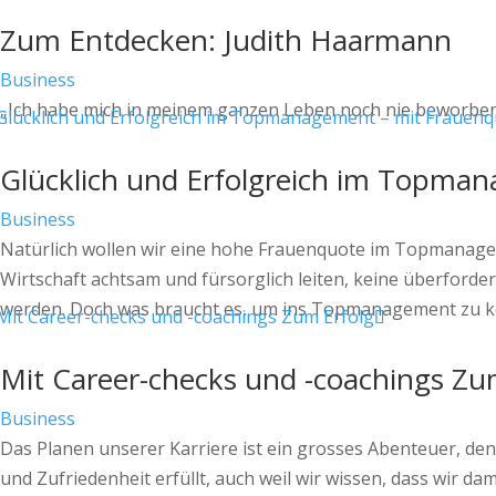
Zum Entdecken: Judith Haarmann
Business
„Ich habe mich in meinem ganzen Leben noch nie beworben, 
Glücklich und Erfolgreich im Topma
Business
Natürlich wollen wir eine hohe Frauenquote im Topmanagemen
Wirtschaft achtsam und fürsorglich leiten, keine überford
werden. Doch was braucht es, um ins Topmanagement zu k
Mit Career-checks und -coachings Zu
Business
Das Planen unserer Karriere ist ein grosses Abenteuer, denn
und Zufriedenheit erfüllt, auch weil wir wissen, dass wir 