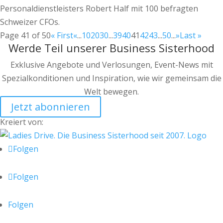
Personaldienstleisters Robert Half mit 100 befragten
Schweizer CFOs.
Page 41 of 50
« First
«
...
10
20
30
...
39
40
41
42
43
...
50
...
»
Last »
Werde Teil unserer Business Sisterhood
Exklusive Angebote und Verlosungen, Event-News mit
Spezialkonditionen und Inspiration, wie wir gemeinsam die
Welt bewegen.
Jetzt abonnieren
Kreiert von:
Folgen
Folgen
Folgen