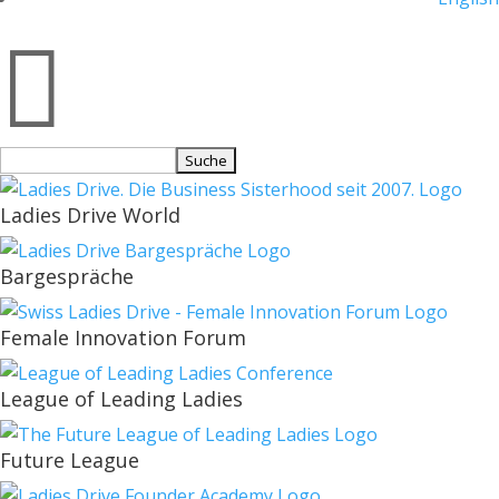

Suchen
nach:
Ladies Drive World
Bargespräche
Female Innovation Forum
League of Leading Ladies
Future League