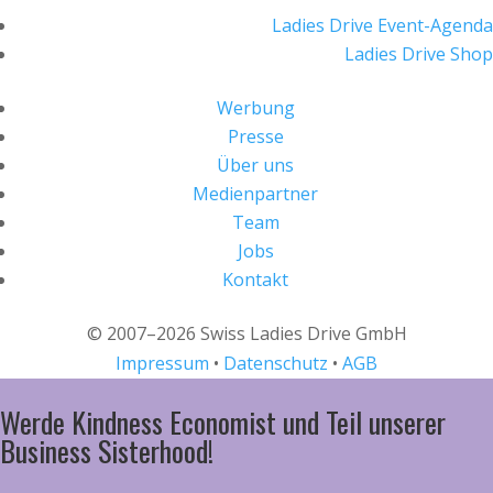
Ladies Drive Event-Agenda
Ladies Drive Shop
Werbung
Presse
Über uns
Medienpartner
Team
Jobs
Kontakt
© 2007–2026 Swiss Ladies Drive GmbH
Impressum
•
Datenschutz
•
AGB
Werde Kindness Economist und Teil unserer
Business Sisterhood!