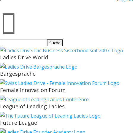

Suchen
nach:
Ladies Drive World
Bargespräche
Female Innovation Forum
League of Leading Ladies
Future League