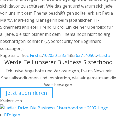
sich davor zu schützen. Wie das geht und warum sich jede
von uns mit dem Thema beschäftigen sollte, erklärt Petra
Marty, Marketing Managerin beim japanischen IT-
Sicherheitsanbieter Trend Micro. Ein kleiner Überblick für
all jene, die sich bisher mit dem Thema noch nicht so arg
beschäftigen konnten (Cybersecurity for Beginners
sozusagen).
Page 35 of 50
« First
«
...
10
20
30
...
33
34
35
36
37
...
40
50
...
»
Last »
Werde Teil unserer Business Sisterhood
Exklusive Angebote und Verlosungen, Event-News mit
Spezialkonditionen und Inspiration, wie wir gemeinsam die
Welt bewegen.
Jetzt abonnieren
Kreiert von:
Folgen