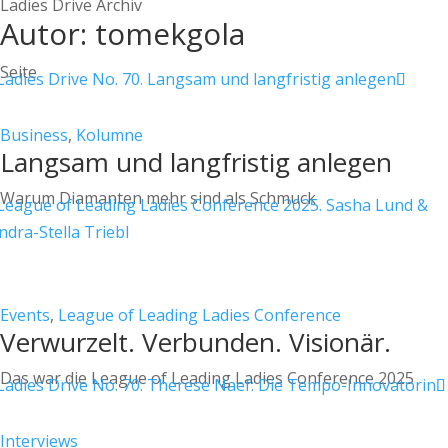
Ladies Drive Archiv
Autor: tomekgola
Seite
Business
,
Kolumne
Langsam und langfristig anlegen
Warum Diamanten mehr sind als Schmuck
Events
,
League of Leading Ladies Conference
Verwurzelt. Verbunden. Visionär.
Das war die League of Leading Ladies Conference 2025
Interviews