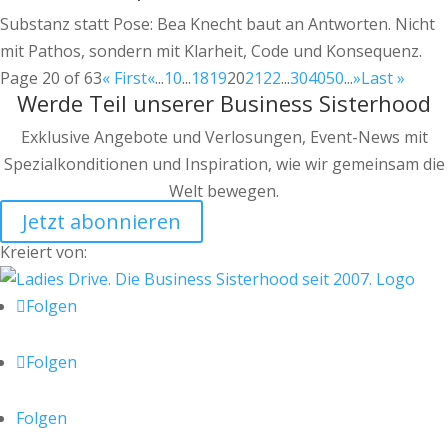
Substanz statt Pose: Bea Knecht baut an Antworten. Nicht
mit Pathos, sondern mit Klarheit, Code und Konsequenz.
Page 20 of 63
« First
«
...
10
...
18
19
20
21
22
...
30
40
50
...
»
Last »
Werde Teil unserer Business Sisterhood
Exklusive Angebote und Verlosungen, Event-News mit
Spezialkonditionen und Inspiration, wie wir gemeinsam die
Welt bewegen.
Jetzt abonnieren
Kreiert von:
Folgen
Folgen
Folgen